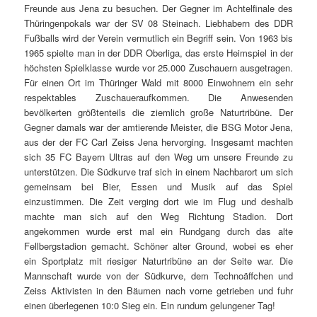
Freunde aus Jena zu besuchen. Der Gegner im Achtelfinale des
Thüringenpokals war der SV 08 Steinach. Liebhabern des DDR
Fußballs wird der Verein vermutlich ein Begriff sein. Von 1963 bis
1965 spielte man in der DDR Oberliga, das erste Heimspiel in der
höchsten Spielklasse wurde vor 25.000 Zuschauern ausgetragen.
Für einen Ort im Thüringer Wald mit 8000 Einwohnern ein sehr
respektables Zuschaueraufkommen. Die Anwesenden
bevölkerten größtenteils die ziemlich große Naturtribüne. Der
Gegner damals war der amtierende Meister, die BSG Motor Jena,
aus der der FC Carl Zeiss Jena hervorging. Insgesamt machten
sich 35 FC Bayern Ultras auf den Weg um unsere Freunde zu
unterstützen. Die Südkurve traf sich in einem Nachbarort um sich
gemeinsam bei Bier, Essen und Musik auf das Spiel
einzustimmen. Die Zeit verging dort wie im Flug und deshalb
machte man sich auf den Weg Richtung Stadion. Dort
angekommen wurde erst mal ein Rundgang durch das alte
Fellbergstadion gemacht. Schöner alter Ground, wobei es eher
ein Sportplatz mit riesiger Naturtribüne an der Seite war. Die
Mannschaft wurde von der Südkurve, dem Technoäffchen und
Zeiss Aktivisten in den Bäumen nach vorne getrieben und fuhr
einen überlegenen 10:0 Sieg ein. Ein rundum gelungener Tag!