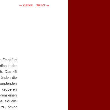
Beitragsnavigation
←
Zurück
Weiter
→
 Frankfurt
dion in der
ch. Das 45
ründen die
rbundenden
n größeren
derem einen
as aktuelle
l zu, bevor