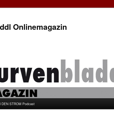
ddl Onlinemagazin
 DEN STROM Podcast