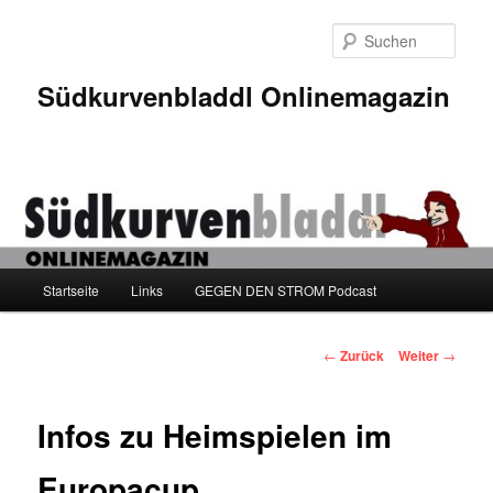
Zum
Inhalt
Such
wechseln
Südkurvenbladdl Onlinemagazin
Hauptmenü
Startseite
Links
GEGEN DEN STROM Podcast
Beitragsnavigation
←
Zurück
Weiter
→
Infos zu Heimspielen im
Europacup