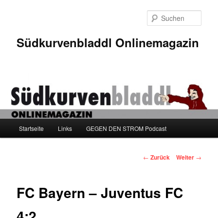
Zum
Inhalt
Such
wechseln
Südkurvenbladdl Onlinemagazin
Hauptmenü
Startseite
Links
GEGEN DEN STROM Podcast
Beitragsnavigation
←
Zurück
Weiter
→
FC Bayern – Juventus FC
4:2