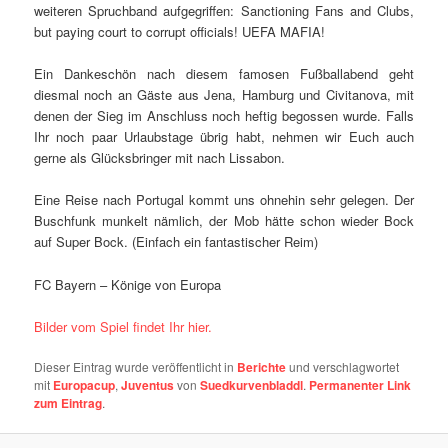
weiteren Spruchband aufgegriffen: Sanctioning Fans and Clubs,
but paying court to corrupt officials! UEFA MAFIA!
Ein Dankeschön nach diesem famosen Fußballabend geht
diesmal noch an Gäste aus Jena, Hamburg und Civitanova, mit
denen der Sieg im Anschluss noch heftig begossen wurde. Falls
Ihr noch paar Urlaubstage übrig habt, nehmen wir Euch auch
gerne als Glücksbringer mit nach Lissabon.
Eine Reise nach Portugal kommt uns ohnehin sehr gelegen. Der
Buschfunk munkelt nämlich, der Mob hätte schon wieder Bock
auf Super Bock. (Einfach ein fantastischer Reim)
FC Bayern – Könige von Europa
Bilder vom Spiel findet Ihr hier.
Dieser Eintrag wurde veröffentlicht in
Berichte
und verschlagwortet
mit
Europacup
,
Juventus
von
Suedkurvenbladdl
.
Permanenter Link
zum Eintrag
.