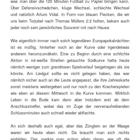
was man über die 120 Minuten Fußball zu Papier bringen kann.
Über Defensivschwächen, kluge Wechsel, schlechte Wechsel
und natürlich Arturo Vidal. In Form von blauen Flecken, die wir
uns beim Torjubel nach Thomas Müllers 2:2 holten, bekam auch
jeder noch sein persönliches Souvenir mit nach Hause.
Wie eigentlich immer nach solch legendären Europapokalnächten
ist es müßig, hinterher noch an der Kurve oder irgendetwas
anderem herumzumäkeln. Eine zu Beginn durch eine schlichte
Aktion in rot-weiße Streifen getauchte Südkurve hatte heute
nämlich weniger zum grandiosen Spielverlauf beigetragen als sie
könnte. Am Liedgut sollte es nicht gelegen haben, das war
nämlich sicher auch an die Leute angepasst, die ihre Jahreskarte
sonst meistens weitergeben und nur noch zu den Kracherspielen
wie eben an diesem Mittwoch in die Kurve kommen. Wirklich
Leben in die Bude kam dann aber trotzdem erst ab dem
Anschlusstreffer, wobei das im Zuge der nervenaufreibenden
Schlussminuten auch schnell wieder abflachte.
An sich deshalb auch egal, aber das Zünglein an der Waage
waren wir heute eben nicht. Da braucht man sich nichts
einbilden. Das merkte man schon allein daran, wie oft die