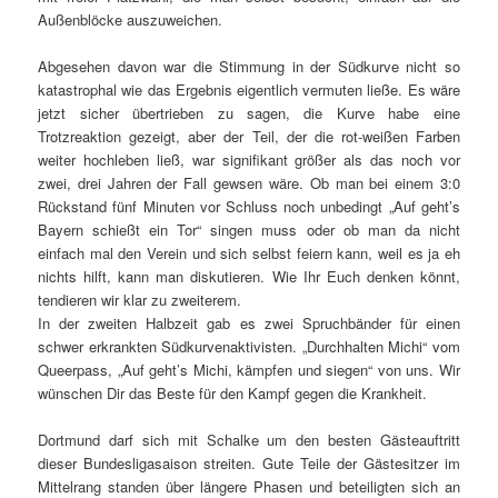
Außenblöcke auszuweichen.
Abgesehen davon war die Stimmung in der Südkurve nicht so
katastrophal wie das Ergebnis eigentlich vermuten ließe. Es wäre
jetzt sicher übertrieben zu sagen, die Kurve habe eine
Trotzreaktion gezeigt, aber der Teil, der die rot-weißen Farben
weiter hochleben ließ, war signifikant größer als das noch vor
zwei, drei Jahren der Fall gewsen wäre. Ob man bei einem 3:0
Rückstand fünf Minuten vor Schluss noch unbedingt „Auf geht’s
Bayern schießt ein Tor“ singen muss oder ob man da nicht
einfach mal den Verein und sich selbst feiern kann, weil es ja eh
nichts hilft, kann man diskutieren. Wie Ihr Euch denken könnt,
tendieren wir klar zu zweiterem.
In der zweiten Halbzeit gab es zwei Spruchbänder für einen
schwer erkrankten Südkurvenaktivisten. „Durchhalten Michi“ vom
Queerpass, „Auf geht’s Michi, kämpfen und siegen“ von uns. Wir
wünschen Dir das Beste für den Kampf gegen die Krankheit.
Dortmund darf sich mit Schalke um den besten Gästeauftritt
dieser Bundesligasaison streiten. Gute Teile der Gästesitzer im
Mittelrang standen über längere Phasen und beteiligten sich an