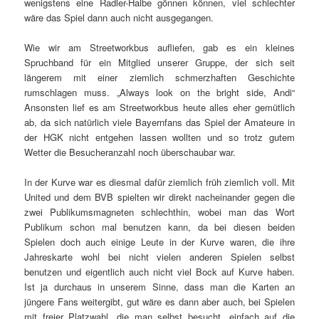
wenigstens eine Radler-Halbe gönnen können, viel schlechter
wäre das Spiel dann auch nicht ausgegangen.
Wie wir am Streetworkbus aufliefen, gab es ein kleines
Spruchband für ein Mitglied unserer Gruppe, der sich seit
längerem mit einer ziemlich schmerzhaften Geschichte
rumschlagen muss. „Always look on the bright side, Andi“
Ansonsten lief es am Streetworkbus heute alles eher gemütlich
ab, da sich natürlich viele Bayernfans das Spiel der Amateure in
der HGK nicht entgehen lassen wollten und so trotz gutem
Wetter die Besucheranzahl noch überschaubar war.
In der Kurve war es diesmal dafür ziemlich früh ziemlich voll. Mit
United und dem BVB spielten wir direkt nacheinander gegen die
zwei Publikumsmagneten schlechthin, wobei man das Wort
Publikum schon mal benutzen kann, da bei diesen beiden
Spielen doch auch einige Leute in der Kurve waren, die ihre
Jahreskarte wohl bei nicht vielen anderen Spielen selbst
benutzen und eigentlich auch nicht viel Bock auf Kurve haben.
Ist ja durchaus in unserem Sinne, dass man die Karten an
jüngere Fans weitergibt, gut wäre es dann aber auch, bei Spielen
mit freier Platzwahl, die man selbst besucht, einfach auf die