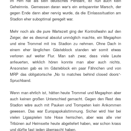
im Hirn hat als sein deutsches Pendant, ist nun auch kein
Geheimnis. Gemessen daran war‘s ein entspannter Marsch, der
gegen Ende dann aber nervig wurde, da die Einlasssituation am
Stadion eher suboptimal geregelt war.
Mehr noch als die pure Wartezeit ging der Kontrollwahn auf den
Zeiger, der es diesmal absolut unmöglich machte, ein Megaphon
und eine Trommel mit ins Stadion zu nehmen. Ohne Dach in
einem eher länglichen Gästeblock standen wir somit etwas
verloren auf weiter Flur. Man sah zwar, dass viele Leute
anfeuerten, wirklich hören konnte man aber auch nichts.
Ansonsten gab es im Gästeblock ein paar Fähnchen und von
MRP das obligatorische „No to matches behind closed doors“-
Spruchband.
Wenn man ehrlich ist, hätten
heute
Trommel und Megaphon aber
auch keinen großen Unterschied gemacht. Gegen den Rest des
Stadion wäre auch mit Pauken und Trompeten kein Ankommen
gewesen. Das war Europapokalstimmung. Sicher wird hier bei
vielen Ligaspielen tote Hose herrschen, aber was alle vier
Tribünen auf Heimseite
heute
abgeliefert haben, war schon krass
und dürfte fast jeden überrascht haben.