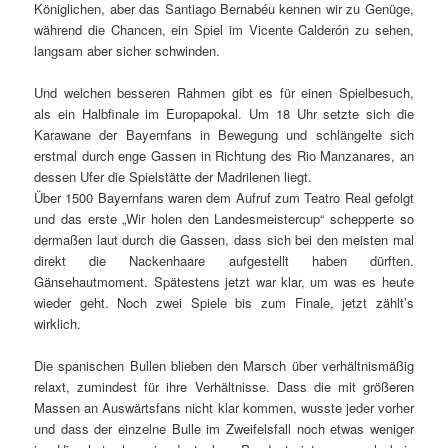
Königlichen, aber das Santiago Bernabéu kennen wir zu Genüge,
während die Chancen, ein Spiel im Vicente Calderón zu sehen,
langsam aber sicher schwinden.
Und welchen besseren Rahmen gibt es für einen Spielbesuch,
als ein Halbfinale im Europapokal. Um 18 Uhr setzte sich die
Karawane der Bayernfans in Bewegung und schlängelte sich
erstmal durch enge Gassen in Richtung des Rio Manzanares, an
dessen Ufer die Spielstätte der Madrilenen liegt.
Über 1500 Bayernfans waren dem Aufruf zum Teatro Real gefolgt
und das erste „Wir holen den Landesmeistercup“ schepperte so
dermaßen laut durch die Gassen, dass sich bei den meisten mal
direkt die Nackenhaare aufgestellt haben dürften.
Gänsehautmoment. Spätestens jetzt war klar, um was es
heute
wieder geht. Noch zwei Spiele bis zum Finale, jetzt zählt’s
wirklich.
Die spanischen Bullen blieben den Marsch über verhältnismäßig
relaxt, zumindest für ihre Verhältnisse. Dass die mit größeren
Massen an Auswärtsfans nicht klar kommen, wusste jeder vorher
und dass der einzelne Bulle im Zweifelsfall noch etwas weniger