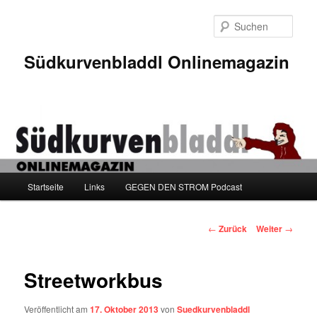
Zum
Inhalt
Such
wechseln
Südkurvenbladdl Onlinemagazin
Hauptmenü
Startseite
Links
GEGEN DEN STROM Podcast
Beitragsnavigation
←
Zurück
Weiter
→
Streetworkbus
Veröffentlicht am
17. Oktober 2013
von
Suedkurvenbladdl