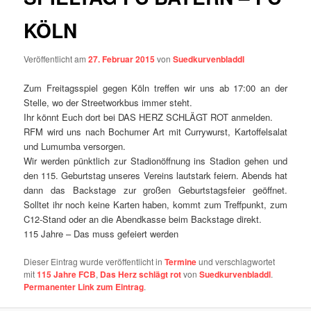
KÖLN
Veröffentlicht am
27. Februar 2015
von
Suedkurvenbladdl
Zum Freitagsspiel gegen Köln treffen wir uns ab 17:00 an der
Stelle, wo der Streetworkbus immer steht.
Ihr könnt Euch dort bei DAS HERZ SCHLÄGT ROT anmelden.
RFM wird uns nach Bochumer Art mit Currywurst, Kartoffelsalat
und Lumumba versorgen.
Wir werden pünktlich zur Stadionöffnung ins Stadion gehen und
den 115. Geburtstag unseres Vereins lautstark feiern. Abends hat
dann das Backstage zur großen Geburtstagsfeier geöffnet.
Solltet ihr noch keine Karten haben, kommt zum Treffpunkt, zum
C12-Stand oder an die Abendkasse beim Backstage direkt.
115 Jahre – Das muss gefeiert werden
Dieser Eintrag wurde veröffentlicht in
Termine
und verschlagwortet
mit
115 Jahre FCB
,
Das Herz schlägt rot
von
Suedkurvenbladdl
.
Permanenter Link zum Eintrag
.