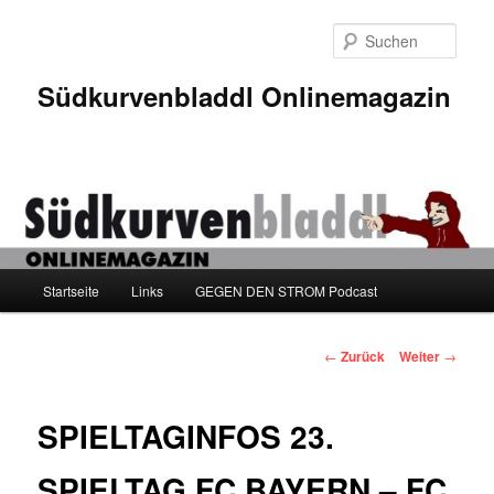
Zum
Inhalt
Such
wechseln
Südkurvenbladdl Onlinemagazin
Hauptmenü
Startseite
Links
GEGEN DEN STROM Podcast
Beitragsnavigation
←
Zurück
Weiter
→
SPIELTAGINFOS 23.
SPIELTAG FC BAYERN – FC