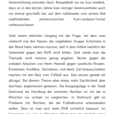
Vereinsführung vermuten lässt. Beispielhaft sei nur kurz erwähnt,
dass es in den letzten Jahren kein einziger Vereinsvertreter auch
nur einmal geschafft hat, auf dem mittlerweile zum achten Mal
stattfindenden antirassistischen Kurt-Landauer-Turnier
vorbeizuschauen.
Statt einem ehrlichen Umgang mit der Frage, bei dem man
vielleicht mal den Namen der ungeliebten Gruppe Schickeria in
den Mund hätte nehmen müssen, darf in dem Artikel natürlich der
Seitenhieb gegen den BVB nicht fehlen. Dort würde man die
Thematik nicht intensiv genug angehen. Nichts gegen die
verbalen Attacken von Herrn Hoeneß gegen sportliche Rivalen.
Emotionen, Konflikte, Sticheleien, mal übers Ziel hinausschießen
machen mit den Reiz vom Fußball aus. Das wissen gerade wir
allzugut. Bei diesem Thema wäre etwas mehr Sachlichkeit aber
durchaus angemessen gewesen. Die Ausgangslage in der Stadt
Dortmund als Hochburg der extremen Rechten ist mit der in
München nur schwer zu vergleichen. In Dortmund gibt es
Probleme mit Rechten, die die Fußballszene unterwandern
wollen. Dem ist man sich beim BVB sicherlich bewusst. Im