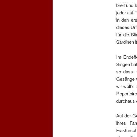
breit und 
jeder auf 
in den ers
dieses Unt
für die S
Sardinen 
Im Endeff
Singen hat
so dass m
Gesänge v
wir woll’n
Repertoir
durchaus 
Auf der G
ihres Fa
Fraktursch