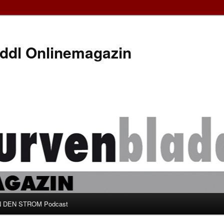
ddl Onlinemagazin
 DEN STROM Podcast