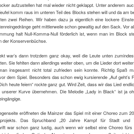
locker aufzustellen hat mal wieder nicht geklappt. Unter anderem auch
Teufel komm raus im unteren Teil des Blocks stehen will und da am 
ten zwei Reihen. Wir haben dazu ja eigentlich eine lockere Einste
enreingedränge geht mittlerweile schon gewaltig auf den Sack. Vor a
timmung halt Null-Komma-Null förderlich ist, wenn man im Block ste
in der Konservenbüchse.
ekt war’s dann trotzdem ganz okay, weil die Leute unten zumindes
ten. Sie fehlten dann allerdings weiter oben, um die Lieder dort weiter
an insgesamt nicht total zufrieden sein konnte. Richtig Spaß m
or dem Spiel. Besonders das schon ewig kursierende „Auf geht’s 
 Dich heute feiern“ rockte ganz gut. Wird Zeit, dass wir das Lied endlic
e unserer Kurve übernehmen. Die Melodie „Lady in Black“ ist ja oh
eingängige.
egenseite eröffneten die Mainzer das Spiel mit einer Choreo zum 20
nprojekts. Das Spruchband „20 Jahre Kampf für Stadt und V
rift war schon ganz lustig, auch wenn wir selbst eine Choreo fürs