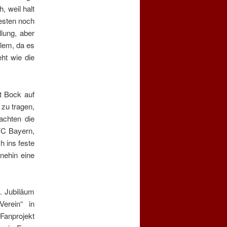
, weil halt
besten noch
llung, aber
llem, da es
ht wie die
t Bock auf
 zu tragen,
achten die
FC Bayern,
h ins feste
nehin eine
. Jubiläum
erein“ in
 Fanprojekt