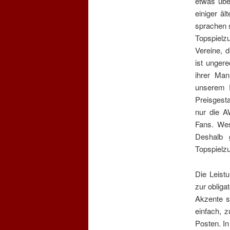
etwas übe
einiger ä
sprachen s
Topspielz
Vereine, 
ist ungere
ihrer Man
unserem F
Preisgesta
nur die A
Fans. Wes
Deshalb 
Topspielzu
Die Leistu
zur obliga
Akzente s
einfach, 
Posten. In