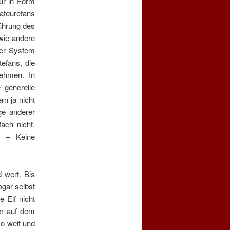
ur in Form
ateurefans
führung des
wie andere
zer System
tefans, die
nehmen. In
 generelle
rn ja nicht
ge anderer
ach nicht.
k – Keine
d wert. Bis
ogar selbst
 Elf nicht
er auf dem
so weit und