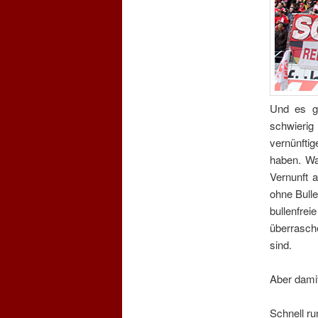
Und es g
schwierig
vernünfti
haben. Wa
Vernunft 
ohne Bulle
bullenfre
überrasch
sind.
Aber dami
Schnell ru