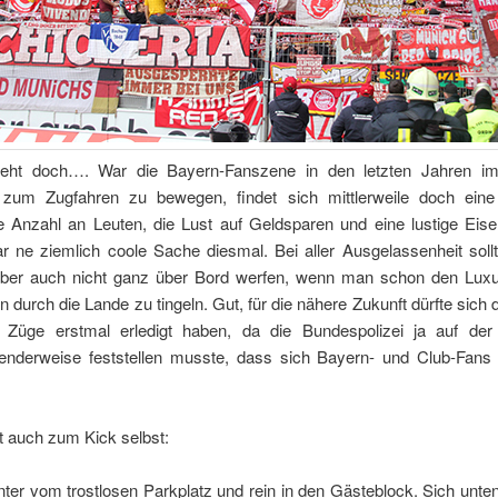
eht doch…. War die Bayern-Fanszene in den letzten Jahren im
 zum Zugfahren zu bewegen, findet sich mittlerweile doch ein
ge Anzahl an Leuten, die Lust auf Geldsparen und eine lustige Eise
r ne ziemlich coole Sache diesmal. Bei aller Ausgelassenheit soll
aber auch nicht ganz über Bord werfen, wenn man schon den Luxu
n durch die Lande zu tingeln. Gut, für die nähere Zukunft dürfte sic
ie Züge erstmal erledigt haben, da die Bundespolizei ja auf der
enderweise feststellen musste, dass sich Bayern- und Club-Fans 
t auch zum Kick selbst:
nter vom trostlosen Parkplatz und rein in den Gästeblock. Sich unt