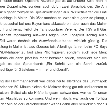
rtrieben finden. Optische Akzente gab es auf unserer Seite nicht n
lterer Doppelhalter, sondern auch durch zwei Spruchbänder. Die Am
ich gegen zeitgleiche Spielansetzungen aus. Wir kritisierten die Ein
uschlags in Mainz. Die 05er machen es zwar nicht ganz so plump, 
die pauschal bei uns Bayernfans abkassieren, aber auch das Main
cht und benachteiligt die Fans populärer Vereine. Der FSV will Gäs
nschaft regelmäßig auswärts folgen vom Topspielzuschlag aus
all waren deshalb die Auswärtsdauerkarten wirklich günstig. Die
ltung in Mainz ist also überaus fair. Allerdings fahren beim FC Baye
WDK-Inhaber zu fast allen Pflichtspielen, sondern auch jede Men
halb die dann plötzlich mehr bezahlen sollen, erschließt sich einf
gab es das Spruchband: „Ein Schritt vor, ein Schritt zurüc
schläge für Gästefans – immer und überall“.
ng der Heimmannschaft war dabei heute allerdings das Eintrittsgel
torischen 59. Minute hielten die Mainzer richtig gut mit und konnten s
etzen. Selbst als die Kräfte langsam schwanden, war es für unsere
zum Abschluss zu kommen. Und wenn doch, war auch der Torhüt
 der Minute der Stadionverbotler war es dann aber schließlich doch 