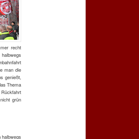
mer recht
e halbwegs
nbahnfahrt
te man die
s genießt,
h das Thema
 Rückfahrt
nicht grün
en halbwegs